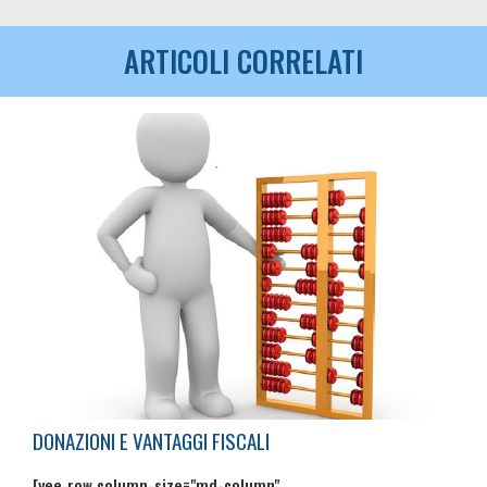
ARTICOLI CORRELATI
DONAZIONI E VANTAGGI FISCALI
[yee_row column-size="md-column"