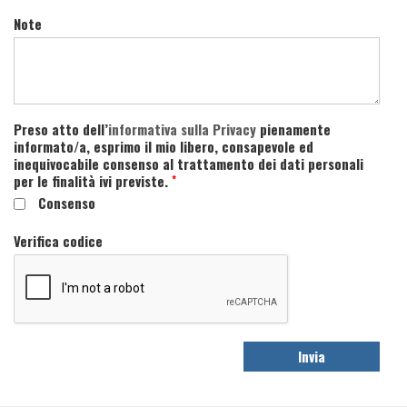
Note
Preso atto dell’
informativa sulla Privacy
pienamente
informato/a, esprimo il mio libero, consapevole ed
inequivocabile consenso al trattamento dei dati personali
per le finalità ivi previste.
*
Consenso
Verifica codice