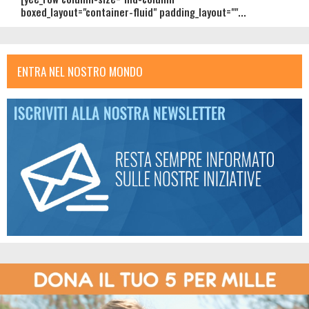
boxed_layout="container-fluid" padding_layout=""...
ENTRA NEL NOSTRO MONDO