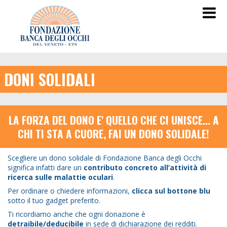
DONI SOLIDALI
LA FORZA DEL DONO E' QUELLO CHE CI UNISCE... A
CHI TI STA A CUORE, FAI UN DONO SOLIDALE!
Scegliere un dono solidale di Fondazione Banca degli Occhi
significa infatti dare un
contributo concreto all’attività di
ricerca sulle malattie oculari
.
Per ordinare o chiedere informazioni,
clicca sul bottone blu
sotto il tuo gadget preferito.
Ti ricordiamo anche che ogni donazione è
detraibile/deducibile
in sede di dichiarazione dei redditi.