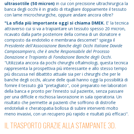
ultrasottile (50 micron)
in cui con precisione ultrachirurgica la
banca degli occhi è in grado di ritagliare doppiamente il tessuto
con lame microchirurgiche, oppure andare ancora oltre?
"La sfida più importante oggi si chiama DMEK.
E' la tecnica
attraverso cui si va a trapiantare un tessuto spesso 20 micron,
ricavato dalla parte posteriore della cornea di un donatore e
composto da endotelio e membrana descemet" spiega il
Presidente dell'Associazione Banche degli Occhi Italiane Davide
Camposampiero, che è anche Responsabile del Processo
Donazione e Trapianto di Fondazione Banche degli Occhi
.
"Utilizzata ancora da pochi chirurghi oftalmologi, questa tecnica
rappresenta la prospettiva più interessante e allo stesso tempo
più discussa nel dibattito attuale sia per i chirurghi che per le
banche degli occhi, alcune delle quali hanno oggi la possibilità di
fornire il tessuto già "pretagliato", cioè preparato nei laboratori
della banca e pronto per l'innesto sul paziente, senza passare
per una difficile e rischiosa lavorazione in sala operatoria. Un
risultato che permette ai pazienti che soffrono di distrofie
endoteliali e cheratopatia bollosa di subire interventi molto
meno invasivi, con un recupero più rapido e risultati più efficaci".
IL TRASPORTO GRAZIE ALLA STAMPANTE 3D.