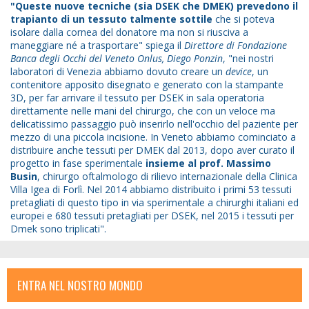
"Queste nuove tecniche (sia DSEK che DMEK) prevedono il
trapianto di un tessuto talmente sottile
che si poteva
isolare dalla cornea del donatore ma non si riusciva a
maneggiare né a trasportare" spiega il
Direttore di Fondazione
Banca degli Occhi del Veneto Onlus, Diego Ponzin
, "nei nostri
laboratori di Venezia abbiamo dovuto creare un
device
, un
contenitore apposito disegnato e generato con la stampante
3D, per far arrivare il tessuto per DSEK in sala operatoria
direttamente nelle mani del chirurgo, che con un veloce ma
delicatissimo passaggio può inserirlo nell'occhio del paziente per
mezzo di una piccola incisione. In Veneto abbiamo cominciato a
distribuire anche tessuti per DMEK dal 2013, dopo aver curato il
progetto in fase sperimentale
insieme al prof. Massimo
Busin
, chirurgo oftalmologo di rilievo internazionale della Clinica
Villa Igea di Forlì. Nel 2014 abbiamo distribuito i primi 53 tessuti
pretagliati di questo tipo in via sperimentale a chirurghi italiani ed
europei e 680 tessuti pretagliati per DSEK, nel 2015 i tessuti per
Dmek sono triplicati".
ENTRA NEL NOSTRO MONDO