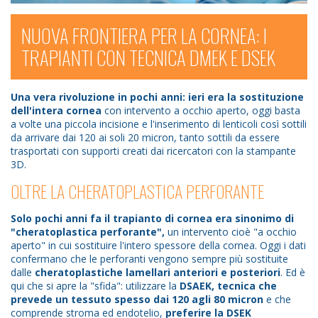
NUOVA FRONTIERA PER LA CORNEA: I
TRAPIANTI CON TECNICA DMEK E DSEK
Una vera rivoluzione in pochi anni: ieri era la sostituzione
dell'intera cornea
con intervento a occhio aperto, oggi basta
a volte una piccola incisione e l'inserimento di lenticoli così sottili
da arrivare dai 120 ai soli 20 micron, tanto sottili da essere
trasportati con supporti creati dai ricercatori con la stampante
3D.
OLTRE LA CHERATOPLASTICA PERFORANTE
Solo pochi anni fa il trapianto di cornea era sinonimo di
"cheratoplastica perforante",
un intervento cioè "a occhio
aperto" in cui sostituire l'intero spessore della cornea. Oggi i dati
confermano che le perforanti vengono sempre più sostituite
dalle
cheratoplastiche lamellari anteriori e posteriori
. Ed è
qui che si apre la "sfida": utilizzare la
DSAEK, tecnica che
prevede un tessuto spesso dai 120 agli 80 micron
e che
comprende stroma ed endotelio,
preferire la DSEK