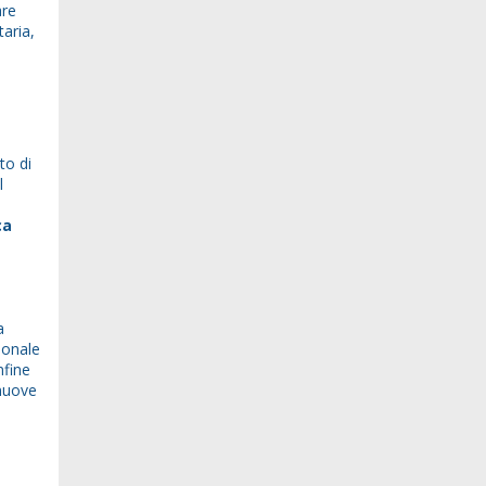
are
taria,
to di
l
ca
a
ionale
nfine
 nuove