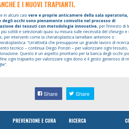
ANCHE E I NUOVI TRAPIANTI.
e in alcuni casi
vere e proprie anticamere della sala operatoria,
 degli occhi sono pienamente coinvolte nel processo di
azione dei tessuti con metodologie innovative
, per l’innesto di 
più sottili e selezionati quasi su misura sulle necessità del chirurgo e 
e, per interventi come la cheratoplastica lamellare anteriore o
heratoplastica. “Un’attività che presuppone un grande lavoro di ricerca
ento tecnico – continua Diego Ponzin – per valorizzare ogni tessuto, 
donazione. Questo è un aspetto prioritario per la banca degli occhi: p
fine ogni trapianto per valorizzare ogni dono e il gesto generoso di mi
lie”.
Share
Share
PREVENZIONE E CURA
RICERCA
C