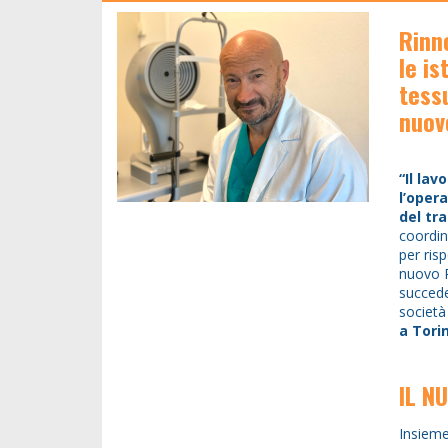
Rinn
le is
tessu
nuov
“Il la
l’oper
del tr
coordin
per ris
nuovo P
succed
società
a Tori
IL N
Insieme