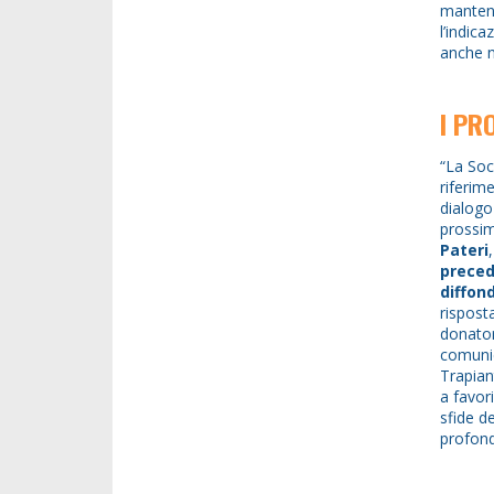
mantene
l’indic
anche ne
I PR
“La Soc
riferim
dialogo
prossim
Pateri
preced
diffond
rispost
donator
comunic
Trapian
a favor
sfide d
profond