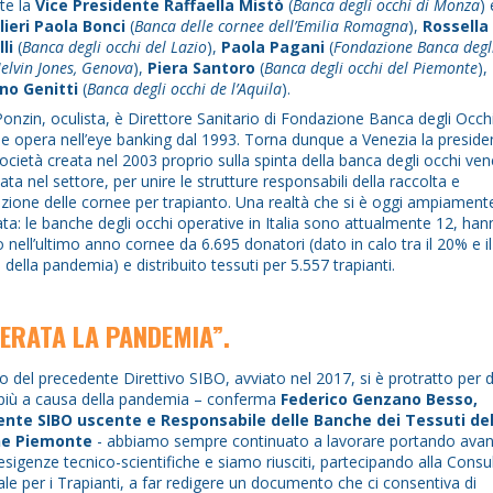
te la
Vice Presidente Raffaella Mistò
(
Banca degli occhi di Monza
) 
lieri Paola Bonci
(
Banca delle cornee dell’Emilia Romagna
),
Rossella
lli
(
Banca degli occhi del Lazio
),
Paola Pagani
(
Fondazione Banca degl
elvin Jones, Genova
),
Piera Santoro
(
Banca degli occhi del Piemonte
),
no Genitti
(
Banca degli occhi de l’Aquila
).
onzin, oculista, è Direttore Sanitario di Fondazione Banca degli Occhi
e opera nell’eye banking dal 1993. Torna dunque a Venezia la presid
ocietà creata nel 2003 proprio sulla spinta della banca degli occhi ven
ata nel settore, per unire le strutture responsabili della raccolta e
zione delle cornee per trapianto. Una realtà che si è oggi ampiament
ata: le banche degli occhi operative in Italia sono attualmente 12, ha
o nell’ultimo anno cornee da 6.695 donatori (dato in calo tra il 20% e 
 della pandemia) e distribuito tessuti per 5.557 trapianti.
ERATA LA PANDEMIA”.
oro del precedente Direttivo SIBO, avviato nel 2017, si è protratto per 
 più a causa della pandemia – conferma
Federico Genzano Besso,
ente SIBO uscente e Responsabile delle Banche dei Tessuti del
ne Piemonte
- abbiamo sempre continuato a lavorare portando avant
esigenze tecnico-scientifiche e siamo riusciti, partecipando alla Consu
le per i Trapianti, a far redigere un documento che ci consentiva di