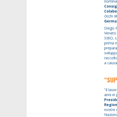
nomina
Consig
Colabe
Occhi M
Germa
Diego P
Veneto 
SIBO, s
prima n
prepara
svilupp
raccolt
a causa
“SUP
“Il lav
anni in
Presid
Regio
nostre 
Naziona