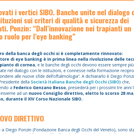
ovati i vertici SIBO. Banche unite nel dialogo 
tituzioni sui criteri di qualità e sicurezza dei
ti. Ponzin: “Dall’innovazione nei trapianti un
o ruolo per l’eye banking”
voro della banca degli occhi si è completamente rinnovato:
atore di eye banking è in prima linea nella rivoluzione delle te
apianto di cornea
, e le banche degli occhi devono essere sempre più
ate nel dialogo con le istituzioni, e connesse nella formazione recipr
pondere alle nuove sfide dell’oftalmologia”. A dichiararlo è Diego Ponzi
residente della
Società Italiana Banche degli Occhi (SIBO)
che,
endo a
Federico Genzano Besso
, presiederà per i prossimi tre anni 
 insieme ad un
nuovo Consiglio direttivo, eletto lo scorso 28 m
no, durante il XIV Corso Nazionale SIBO.
UOVO DIRETTIVO
.
 a Diego Ponzin (Fondazione Banca degli Occhi del Veneto), sono st