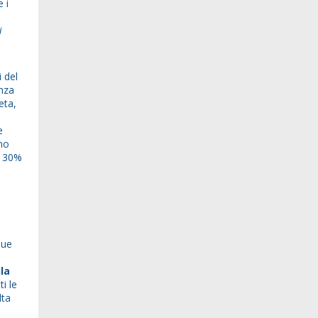
e i
i
 del
enza
eta,
e
nno
il 30%
due
la
i le
lta