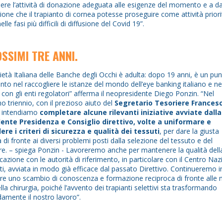
re l’attività di donazione adeguata alle esigenze del momento e a d
azione che il trapianto di cornea potesse proseguire come attività priori
lle fasi più difficili di diffusione del Covid 19”.
OSSIMI TRE ANNI.
ietà Italiana delle Banche degli Occhi è adulta: dopo 19 anni, è un pun
ento nel raccogliere le istanze del mondo dell’eye banking italiano e ne
 con gli enti regolatori” afferma il neopresidente Diego Ponzin. “Nel
o triennio, con il prezioso aiuto del
Segretario Tesoriere Frances
, intendiamo
completare alcune rilevanti iniziative avviate dalla
ente Presidenza e Consiglio direttivo, volte a uniformare e
ere i criteri di sicurezza e qualità dei tessuti
, per dare la giusta
a di fronte ai diversi problemi posti dalla selezione del tessuto e del
e. – spiega Ponzin - Lavoreremo anche per mantenere la qualità dell
azione con le autorità di riferimento, in particolare con il Centro Naz
ti, avviata in modo già efficace dal passato Direttivo. Continueremo i
ire uno scambio di conoscenza e formazione reciproca di fronte alle
ella chirurgia, poiché l’avvento dei trapianti selettivi sta trasformando
amente il nostro lavoro”.