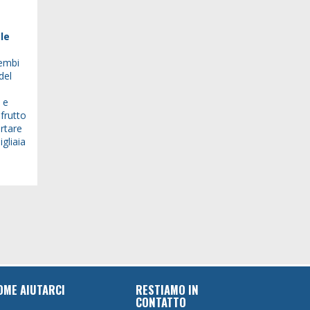
 le
lembi
del
 e
frutto
ortare
gliaia
OME AIUTARCI
RESTIAMO IN
CONTATTO