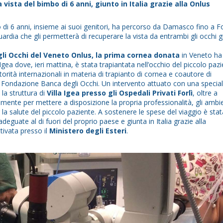
vista del bimbo di 6 anni, giunto in Italia grazie alla Onlus
 di 6 anni, insieme ai suoi genitori, ha percorso da Damasco fino a Fo
uardia che gli permetterà di recuperare la vista da entrambi gli occhi g
gli Occhi del Veneto Onlus, la prima cornea donata
in Veneto ha
a Igea dove, ieri mattina, è stata trapiantata nell’occhio del piccolo paz
orità internazionali in materia di trapianto di cornea e coautore di
 a Fondazione Banca degli Occhi. Un intervento attuato con una specia
e la struttura di
Villa Igea presso gli Ospedali Privati Forlì
, oltre a
amente per mettere a disposizione la propria professionalità, gli ambie
la salute del piccolo paziente. A sostenere le spese del viaggio è stat
deguate al di fuori del proprio paese e giunta in Italia grazie alla
ttivata presso il
Ministero degli Esteri
.