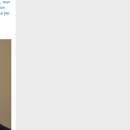
o, non
non
a più