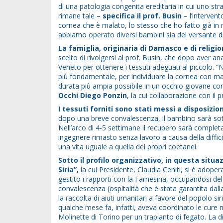
di una patologia congenita ereditaria in cui uno str
rimane tale –
specifica il prof. Busin
– l’interven
cornea che è malato, lo stesso che ho fatto già in m
abbiamo operato diversi bambini sia del versante di 
La famiglia, originaria di Damasco e di religio
scelto di rivolgersi al prof. Busin, che dopo aver a
Veneto per ottenere i tessuti adeguati al piccolo. “Ne
più fondamentale, per individuare la cornea con mag
durata più ampia possibile in un occhio giovane c
Occhi Diego Ponzin
, la cui collaborazione con il p
I tessuti forniti sono stati messi a disposizio
dopo una breve convalescenza, il bambino sarà sott
Nell’arco di 4-5 settimane il recupero sarà completa
ingegnere rimasto senza lavoro a causa della diffic
una vita uguale a quella dei propri coetanei.
Sotto il profilo organizzativo, in questa situaz
Siria”,
la cui Presidente, Claudia Ceniti, si è adoper
gestito i rapporti con la Farnesina, occupandosi del ri
convalescenza (ospitalità che è stata garantita dal
la raccolta di aiuti umanitari a favore del popolo sir
qualche mese fa, infatti, aveva coordinato le cure 
Molinette di Torino per un trapianto di fegato. La d