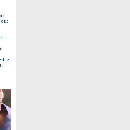
rlì
razie
iente
le
nti e
a,