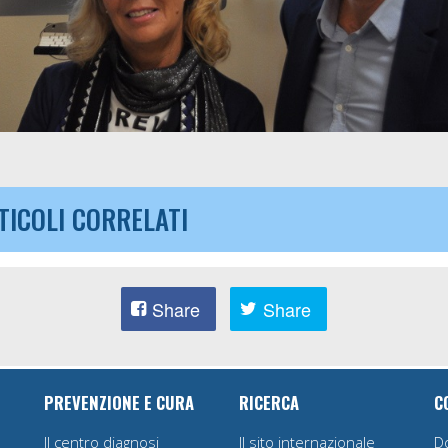
TICOLI CORRELATI
Share
Share
PREVENZIONE E CURA
RICERCA
C
Il centro diagnosi
Il sito internazionale
D