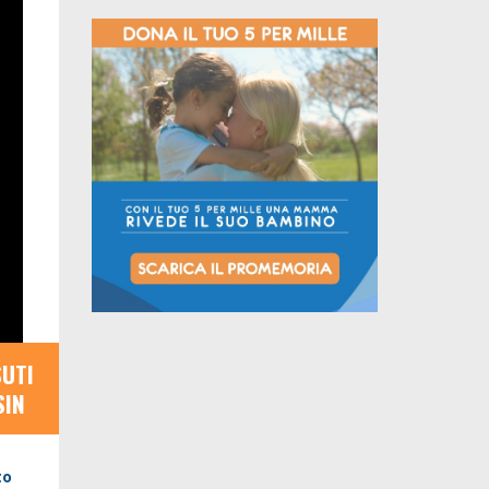
SUTI
SIN
to