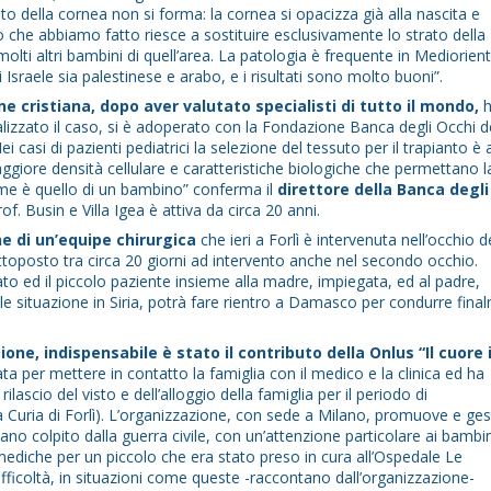
ato della cornea non si forma: la cornea si opacizza già alla nascita e
to che abbiamo fatto riesce a sostituire esclusivamente lo strato della
olti altri bambini di quell’area. La patologia è frequente in Mediorient
Israele sia palestinese e arabo, e i risultati sono molto buoni”.
ne cristiana, dopo aver valutato specialisti di tutto il mondo,
h
nalizzato il caso, si è adoperato con la Fondazione Banca degli Occhi d
i casi di pazienti pediatrici la selezione del tessuto per il trapianto è
giore densità cellulare e caratteristiche biologiche che permettano l
ome è quello di un bambino” conferma il
direttore della Banca degli
rof. Busin e Villa Igea è attiva da circa 20 anni.
ne di un’equipe chirurgica
che ieri a Forlì è intervenuta nell’occhio d
oposto tra circa 20 giorni ad intervento anche nel secondo occhio.
to ed il piccolo paziente insieme alla madre, impiegata, ed al padre,
ile situazione in Siria, potrà fare rientro a Damasco per condurre fina
ione, indispensabile è stato il contributo della Onlus “Il cuore 
ata per mettere in contatto la famiglia con il medico e la clinica ed ha
lascio del visto e dell’alloggio della famiglia per il periodo di
la Curia di Forlì). L’organizzazione, con sede a Milano, promuove e ges
iano colpito dalla guerra civile, con un’attenzione particolare ai bambin
mediche per un piccolo che era stato preso in cura all’Ospedale Le
ifficoltà, in situazioni come queste -raccontano dall’organizzazione-