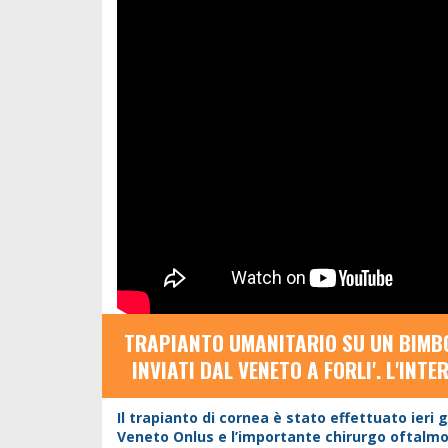
TRAPIANTO UMANITARIO SU UN BIMBO 
INVIATI DAL VENETO A FORLI'. L'IN
Il trapianto di cornea è stato effettuato ieri
Veneto Onlus e l’importante chirurgo oftalmolo