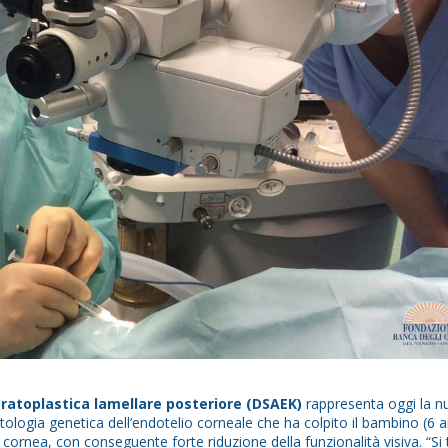
eratoplastica lamellare posteriore (DSAEK)
rappresenta oggi la n
patologia genetica dell’endotelio corneale che ha colpito il bambino (6 a
ornea, con conseguente forte riduzione della funzionalità visiva. “Si 