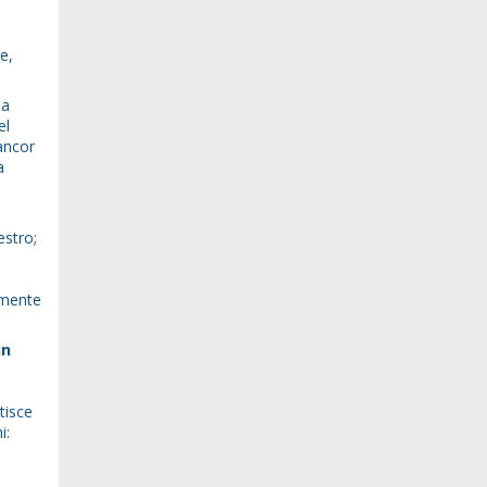
e,
a
el
 ancor
a
estro;
lmente
in
tisce
i: