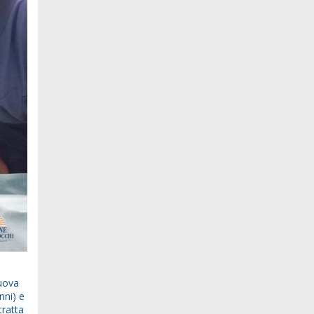
uova
nni) e
tratta