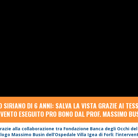
SIRIANO DI 6 ANNI: SALVA LA VISTA GRAZIE AI TES
TERVENTO ESEGUITO PRO BONO DAL PROF. MASSIMO BU
 grazie alla collaborazione tra Fondazione Banca degli Occhi del
go Massimo Busin dell’Ospedale Villa Igea di Forlì: l’interven