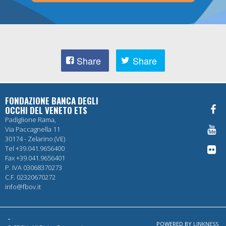
Share
Share
FONDAZIONE BANCA DEGLI
OCCHI DEL VENETO ETS
Padiglione Rama,
Via Paccagnella 11
30174 - Zelarino (VE)
Tel +39.041.9656400
Fax +39.041.9656401
P. IVA 03068370273
C.F. 02320670272
info@fbov.it
-
POWERED BY
LINKNESS