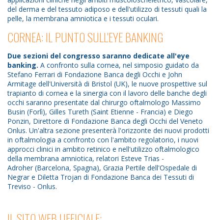
del derma e del tessuto adiposo e dell'utilizzo di tessuti quali la
pelle, la membrana amniotica e i tessuti oculari.
CORNEA: IL PUNTO SULL'EYE BANKING
Due sezioni del congresso saranno dedicate all'eye
banking.
A confronto sulla cornea, nel simposio guidato da
Stefano Ferrari di Fondazione Banca degli Occhi e John
Armitage dell'Università di Bristol (UK), le nuove prospettive sul
trapianto di cornea e la sinergia con il lavoro delle banche degli
occhi saranno presentate dal chirurgo oftalmologo Massimo
Busin (Forlì), Gilles Tureth (Saint Etienne - Francia) e Diego
Ponzin, Direttore di Fondazione Banca degli Occhi del Veneto
Onlus. Un'altra sezione presenterà l'orizzonte dei nuovi prodotti
in oftalmologia a confronto con l'ambito regolatorio, i nuovi
approcci clinici in ambito retinico e nell'utilizzo oftalmologico
della membrana amniotica, relatori Esteve Trias -
Adroher (Barcelona, Spagna), Grazia Pertile dell'Ospedale di
Negrar e Diletta Trojan di Fondazione Banca dei Tessuti di
Treviso - Onlus.
IL SITO WEB UFFICIALE: