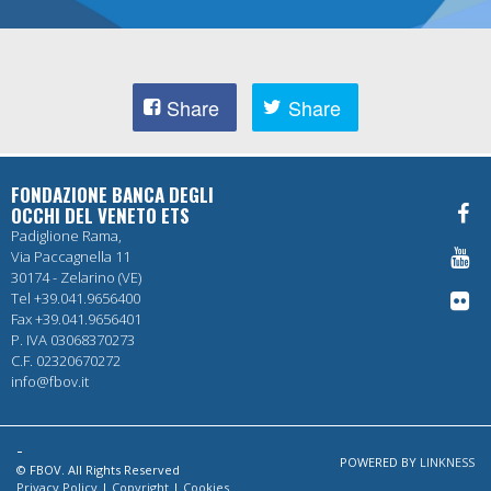
Share
Share
FONDAZIONE BANCA DEGLI
OCCHI DEL VENETO ETS
Padiglione Rama,
Via Paccagnella 11
30174 - Zelarino (VE)
Tel +39.041.9656400
Fax +39.041.9656401
P. IVA 03068370273
C.F. 02320670272
info@fbov.it
-
POWERED BY
LINKNESS
© FBOV. All Rights Reserved
Privacy Policy
|
Copyright
|
Cookies