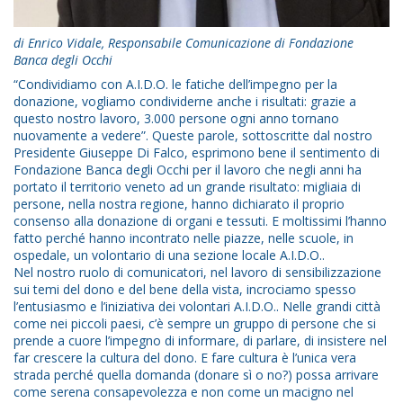
di Enrico Vidale, Responsabile Comunicazione di Fondazione
Banca degli Occhi
“Condividiamo con A.I.D.O. le fatiche dell’impegno per la
donazione, vogliamo condividerne anche i risultati: grazie a
questo nostro lavoro, 3.000 persone ogni anno tornano
nuovamente a vedere”. Queste parole, sottoscritte dal nostro
Presidente Giuseppe Di Falco, esprimono bene il sentimento di
Fondazione Banca degli Occhi per il lavoro che negli anni ha
portato il territorio veneto ad un grande risultato: migliaia di
persone, nella nostra regione, hanno dichiarato il proprio
consenso alla donazione di organi e tessuti. E moltissimi l’hanno
fatto perché hanno incontrato nelle piazze, nelle scuole, in
ospedale, un volontario di una sezione locale A.I.D.O..
Nel nostro ruolo di comunicatori, nel lavoro di sensibilizzazione
sui temi del dono e del bene della vista, incrociamo spesso
l’entusiasmo e l’iniziativa dei volontari A.I.D.O.. Nelle grandi città
come nei piccoli paesi, c’è sempre un gruppo di persone che si
prende a cuore l’impegno di informare, di parlare, di insistere nel
far crescere la cultura del dono. E fare cultura è l’unica vera
strada perché quella domanda (donare sì o no?) possa arrivare
come serena consapevolezza e non come un macigno nel