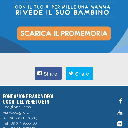
Share
Share
FONDAZIONE BANCA DEGLI
OCCHI DEL VENETO ETS
Padiglione Rama,
Via Paccagnella 11
30174 - Zelarino (VE)
Tel +39.041.9656400