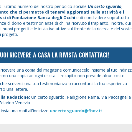
to l'ultimo numero del nostro periodico sociale
Un certo sguardo
,
nto che ci permette di tenervi aggiornati sulle attività e i
ssi di Fondazione Banca degli Occhi
e di condividere soprattutto
nze di dono e testimonianze di chi ha ricevuto il trapianto. Inoltre, qui
i nuovi progetti e le iniziative attive sul fronte della ricerca e del sos
i progetti.
VUOI RICEVERE A CASA LA RIVISTA CONTATTACI!
 ricevere una copia del magazine comunicacelo insieme al tuo indirizz
eremo una copia ad ogni uscita. Il recapito non prevede alcun costo.
che scriverci una tua testimonianza o raccontarci la tua esperienza
rso una lettera.
 alla Redazione:
Un certo sguardo, Padiglione Rama, Via Paccagnella
elarino Venezia.
invia una mail all'indirizzo
uncertosguardo@fbov.it