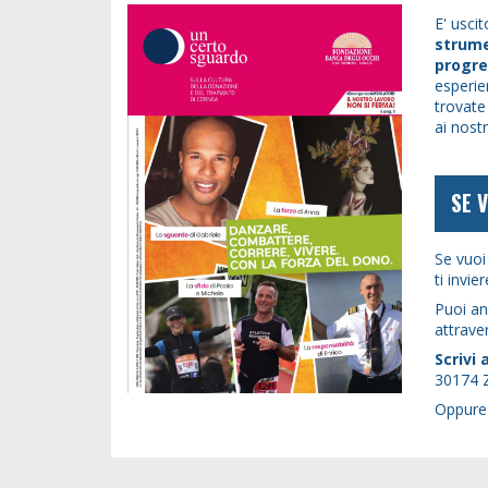
E' usci
strume
progre
esperie
trovate 
ai nostr
SE 
Se vuoi
ti invi
Puoi an
attrave
Scrivi
30174 Z
Oppure 