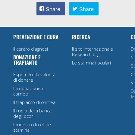
Share
Share
PREVENZIONE E CURA
RICERCA
C
Il centro diagnosi
Il sito internazionale
D
Research.org
DONAZIONE E
5 
TRAPIANTO
Le staminali oculari
B
Co
Esprimere la volontà
di donare
Vi
La donazione di
Do
cornee
fi
Il trapianto di cornea
Il ruolo della banca
degli occhi
L'innesto di cellule
staminali