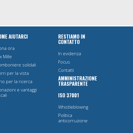
OME AIUTARCI
RESTIAMO IN
CONTATTO
ona ora
In evidenza
x Mille
Focus
omboniere solidali
Contatti
rri per la vista
AMMINISTRAZIONE
no per la ricerca
TRASPARENTE
nazioni e vantaggi
ISO 37001
scali
Whistleblowing
Politica
anticorruzione