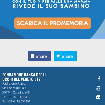
Share
Share
FONDAZIONE BANCA DEGLI
OCCHI DEL VENETO ETS
Padiglione Rama,
Via Paccagnella 11
30174 - Zelarino (VE)
Tel +39.041.9656400
Fax +39.041.9656401