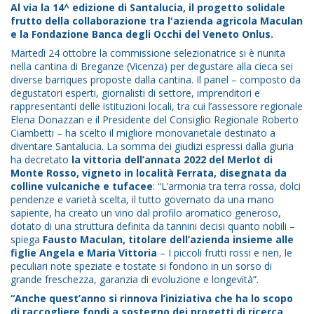
Al via la 14^ edizione di Santalucia, il progetto solidale
frutto della collaborazione tra l'azienda agricola Maculan
e la Fondazione Banca degli Occhi del Veneto Onlus.
Martedì 24 ottobre la commissione selezionatrice si è riunita
nella cantina di Breganze (Vicenza) per degustare alla cieca sei
diverse barriques proposte dalla cantina. Il panel – composto da
degustatori esperti, giornalisti di settore, imprenditori e
rappresentanti delle istituzioni locali, tra cui l’assessore regionale
Elena Donazzan e il Presidente del Consiglio Regionale Roberto
Ciambetti – ha scelto il migliore monovarietale destinato a
diventare Santalucia. La somma dei giudizi espressi dalla giuria
ha decretato
la vittoria dell’annata 2022 del Merlot di
Monte Rosso, vigneto in località Ferrata, disegnata da
colline vulcaniche e tufacee
: “L’armonia tra terra rossa, dolci
pendenze e varietà scelta, il tutto governato da una mano
sapiente, ha creato un vino dal profilo aromatico generoso,
dotato di una struttura definita da tannini decisi quanto nobili –
spiega
Fausto Maculan, titolare dell’azienda insieme alle
figlie Angela e Maria Vittoria
– I piccoli frutti rossi e neri, le
peculiari note speziate e tostate si fondono in un sorso di
grande freschezza, garanzia di evoluzione e longevità”.
“Anche quest’anno si rinnova l’iniziativa che ha lo scopo
di raccogliere fondi a sostegno dei progetti di ricerca