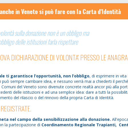
anche in Veneto si può fare con la Carta d'Identità
volontà sulla donazione non è un obbligo ma
obbligo delle istituzioni farla rispettare
OVA DICHIARAZIONE DI VOLONTA' PRESSO LE ANAGRA
le ti garantisce l’opportunità, non l’obbligo
, di esprimere in vita 
si può sempre cambiare idea, e nessuno verrà mai a chiederti il perché
1 Comuni del Veneto sono divenute concrete realtà ancor più alla por
denti delle istituzioni e ad una semplice idea: dare a tutti la possibilit
ento del rilascio o del rinnovo della propria Carta di Identità.
 REGISTRATE.
veneta nel campo della sensibilizzazione alla donazione.
All'epoca
on la partecipazione di
Coordinamento Regionale Trapianti, Cen