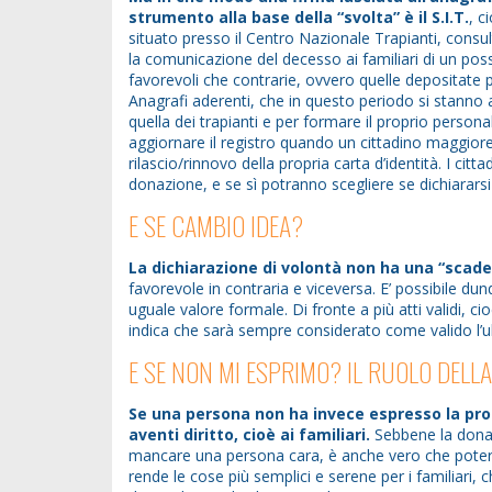
strumento alla base della “svolta” è il S.I.T.
, c
situato presso il Centro Nazionale Trapianti, consult
la comunicazione del decesso ai familiari di un poss
favorevoli che contrarie, ovvero quelle depositate p
Anagrafi aderenti, che in questo periodo si stanno 
quella dei trapianti e per formare il proprio persona
aggiornare il registro quando un cittadino maggior
rilascio/rinnovo della propria carta d’identità. I cit
donazione, e se sì potranno scegliere se dichiararsi 
E SE CAMBIO IDEA?
La dichiarazione di volontà non ha una “scad
favorevole in contraria e viceversa. E’ possibile d
uguale valore formale. Di fronte a più atti validi, cioè
indica che sarà sempre considerato come valido l’ul
E SE NON MI ESPRIMO? IL RUOLO DELLA
Se una persona non ha invece espresso la propr
aventi diritto, cioè ai familiari.
Sebbene la donaz
mancare una persona cara, è anche vero che poter 
rende le cose più semplici e serene per i familiari, c