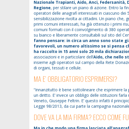
Nazionale Trapianti, Aido, Anci, Federsanità,
Regione
, per stilare un piano di azione. Entro la fi
operatori delle anagrafi interessati in ciascuno d
sensibilizzazione rivolta ai cittadini. Un piano che,
primi comuni interessati, ha già ottenuto i primi risu
comuni formati con il coinvolgimento di 380 operatori
su bianco e liberamente consultabili sul sito del Cen
fanno pensare: in circa un anno sono state già
favorevoli, un numero altissimo se si pensa che
ha raccolto in 15 anni solo 20 mila dichiarazion
associazioni e in particolare dell’
Aido, che nello s
insieme agli operatori sul campo della Rete Donazi
di organi, tessuti e cellule.
MA E’ OBBLIGATORIO ESPRIMERSI?
“Innanzitutto è bene sottolineare che esprimere la 
un diritto. E’ invece un obbligo delle istituzioni far
Veneto, Giuseppe Feltrin. E’ questo infatti il principi
Legge 98/2013, da cui parte la campagna nazionale 
DOVE VA LA MIA FIRMA? ECCO COME FU
Ma in che modo una firma lasciata all’anagraf