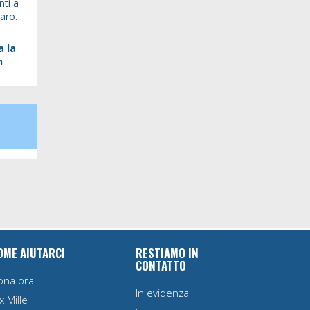
nti a
caro.
a la
n
OME AIUTARCI
RESTIAMO IN
CONTATTO
ona ora
In evidenza
x Mille