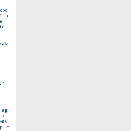
 dopo
à sia
le
i e
 alla
i
gge
 agli
 a
vita
l peso