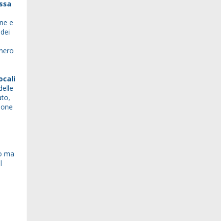
essa
one e
 dei
 nero
ocali
delle
ato,
zione
no ma
l
a