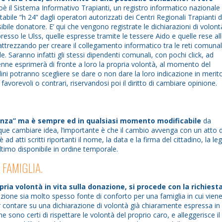
ioè il Sistema Informativo Trapianti, un registro informatico nazionale
abile “h 24” dagli operatori autorizzati dei Centri Regionali Trapianti
ibile donatore. E’ qui che vengono registrate le dichiarazioni di volont
resso le Ulss, quelle espresse tramite le tessere Aido e quelle rese al
attrezzando per creare il collegamento informatico tra le reti comunal
le. Saranno infatti gli stessi dipendenti comunali, con pochi click, ad
enne esprimerà di fronte a loro la propria volontà, al momento del
tadini potranno scegliere se dare o non dare la loro indicazione in merito
favorevoli o contrari, riservandosi poi il diritto di cambiare opinione.
enza” ma è sempre ed in qualsiasi momento modificabile
da
unque cambiare idea, l’importante è che il cambio avvenga con un atto d
 ad atti scritti riportanti il nome, la data e la firma del cittadino, la le
timo disponibile in ordine temporale.
 FAMIGLIA.
ia volontà in vita sulla donazione, si procede con la richiesta
ione sia molto spesso fonte di conforto per una famiglia in cui viene
contare su una dichiarazione di volontà già chiaramente espressa in 
he sono certi di rispettare le volontà del proprio caro, e alleggerisce i