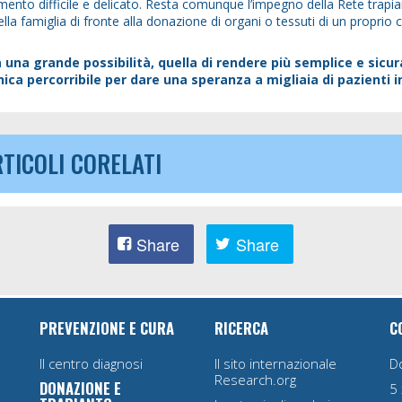
to difficile e delicato. Resta comunque l’impegno della Rete trapia
la famiglia di fronte alla donazione di organi o tessuti di un proprio 
 una grande possibilità, quella di rendere più semplice e sicur
nica percorribile per dare una speranza a migliaia di pazienti i
TICOLI CORELATI
Share
Share
PREVENZIONE E CURA
RICERCA
C
Il centro diagnosi
Il sito internazionale
D
Research.org
DONAZIONE E
5 