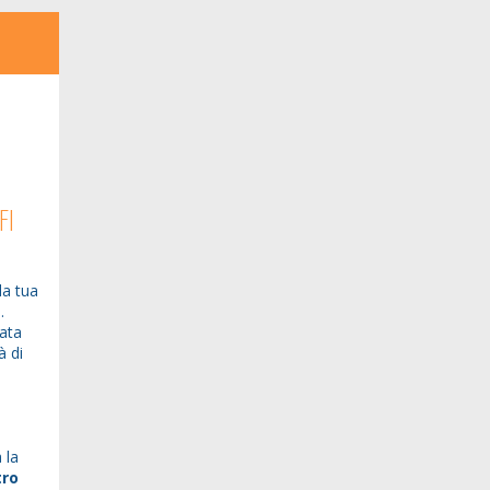
FI
la tua
.
tata
à di
 la
tro