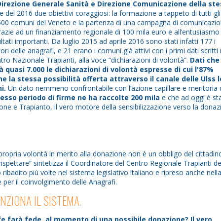
 Direzione Generale Sanità e Direzione Comunicazione della st
ne del 2016 due obiettivi coraggiosi: la formazione a tappeto di tutti gli
ei 500 comuni del Veneto e la partenza di una campagna di comunicazi
 grazie ad un finanziamento regionale di 100 mila euro e all’entusiasmo
ltati importanti. Da luglio 2015 ad aprile 2016 sono stati infatti 177 i
 delle anagrafi, e 21 erano i comuni già attivi con i primi dati scritti
tro Nazionale Trapianti, alla voce “dichiarazioni di volontà”.
Dati che
 quasi 7.000 le dichiarazioni di volontà espresse di cui l'87%
 la stessa possibilità offerta attraverso il canale delle Ulss l
i.
Un dato nemmeno confrontabile con l’azione capillare e meritoria 
tesso periodo di firme ne ha raccolte 200 mila
e che ad oggi è st
one e Trapianto, il vero motore della sensibilizzazione verso la dona
propria volontà in merito alla donazione non è un obbligo del cittadi
la rispettare” sintetizza il Coordinatore del Centro Regionale Trapianti de
o ribadito più volte nel sistema legislativo italiano e ripreso anche nell
per il coinvolgimento delle Anagrafi.
NZIONA IL SISTEMA.
e farà fede, al momento di una possibile donazione? Il vero